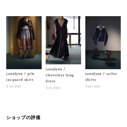
jonnlynx /
jonnlynx / pile
jonnlynx / sailor
sleeveless long
jacquard skirt
shirts
dress
¥44,000
¥60,500
¥85,800
ショップの評価