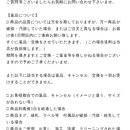
ご質問等ございましたらお気軽にお問い合わせ下さいませ。
【返品について】
□ 商品の品質については万全を期しておりますが、万一商品が
破損・汚損していた場合、またはご注文と異なる場合は、お届
け後3日間以内にご連絡お願い致します。
すぐに返品・交換をさせていただきます。（この場合送料は当
店が負担致します。）
期間を過ぎますとご交換・ご返金等を致しかねる場合がござい
ますので予めご了承くださいませ。
また以下に該当する場合は返品、キャンセル、交換を一切お受
けすることができません。
□ お客様都合での返品、キャンセル（イメージと違う、サイズ
が合わない等）
□ 商品到着後3日を経過した場合
□ 商品タグ、値札、ラベル等 付属品が破損・汚損・紛失して
いる場合
□ 商品をご使用、お直し、加工、洗濯、クリーニングされた場