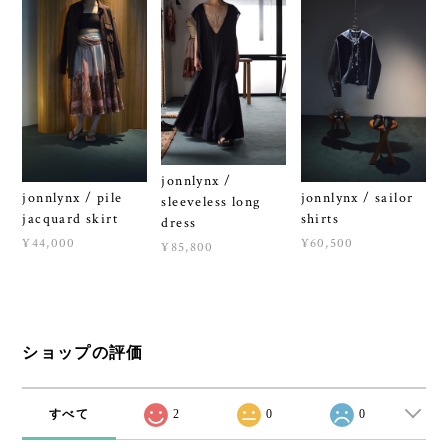
jonnlynx /
jonnlynx / pile
jonnlynx / sailor
sleeveless long
jacquard skirt
shirts
dress
¥44,000
¥60,500
¥85,800
ショップの評価
すべて
2
0
0