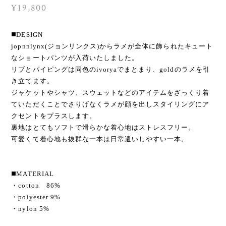
¥19,800
◼️DESIGN
jopnnlynx(ジョンリンクス)からラメが全体に飾られたキュート
なショートパンツが入荷いたしました。
リブとパイピングは同色のivoryaでまとまり、goldのラメを引
き立てます。
ジャケットやシャツ、スウェットなどのアイテムをざっくり着
ていただくことでさりげなくラメが顔を出しスタイリングにア
クセントをプラスします。
裏地はとてもソフトで滑らかな着心地はストレスフリー。
可愛くて着心地も抜群な一本は日常遣いしやすい一本。
◼️MATERIAL
・cotton 86%
・polyester 9%
・nylon 5%