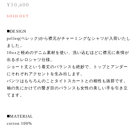
¥50,600
SOLD OUT
◼️DESIGN
pelleq(ペレック)から襟元がチャーミングなシャツが入荷いたし
ました。
10ozと軽めのデニム素材を使い、洗い込むほどに襟元に表情が
出るボレロシャツ仕様。
ショート丈という着丈のバランスも絶妙で、トップとアンダー
にそれぞれアクセントを生み出します。
パンツはもちろんのことタイトスカートとの相性も抜群です。
袖の先にかけての繋ぎ目のバランスも女性の美しい手を引き立
てます。
◼️MATERIAL
cotton 100%