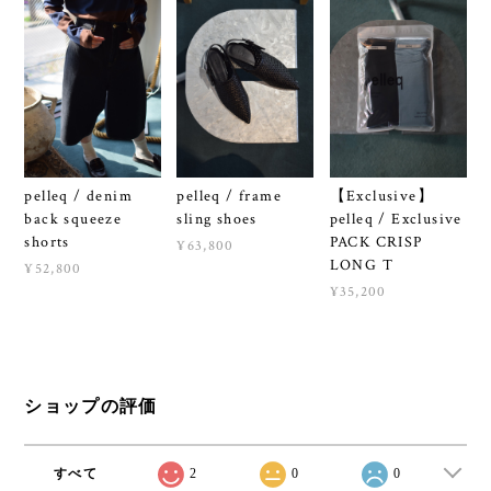
pelleq / denim
pelleq / frame
【Exclusive】
back squeeze
sling shoes
pelleq / Exclusive
shorts
PACK CRISP
¥63,800
LONG T
¥52,800
¥35,200
ショップの評価
すべて
2
0
0