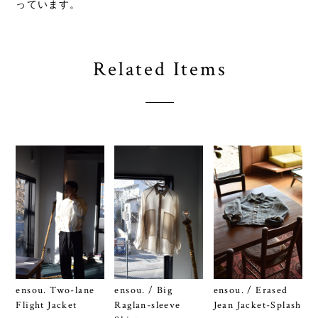
っています。
Related Items
ensou. Two-lane
ensou. / Big
ensou. / Erased
Flight Jacket
Raglan-sleeve
Jean Jacket-Splash