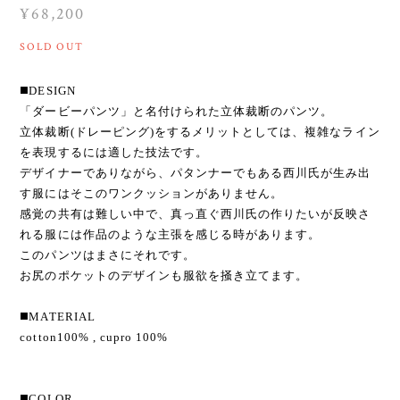
¥68,200
SOLD OUT
◼️DESIGN
「ダービーパンツ」と名付けられた立体裁断のパンツ。
立体裁断(ドレーピング)をするメリットとしては、複雑なライン
を表現するには適した技法です。
デザイナーでありながら、パタンナーでもある西川氏が生み出
す服にはそこのワンクッションがありません。
感覚の共有は難しい中で、真っ直ぐ西川氏の作りたいが反映さ
れる服には作品のような主張を感じる時があります。
このパンツはまさにそれです。
お尻のポケットのデザインも服欲を掻き立てます。
◼️MATERIAL
cotton100% , cupro 100%
◼️COLOR