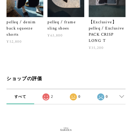
pelleq / denim
pelleq / frame
【Exclusive】
back squeeze
sling shoes
pelleq / Exclusive
shorts
PACK CRISP
¥63,800
LONG T
¥52,800
¥35,200
ショップの評価
すべて
2
0
0