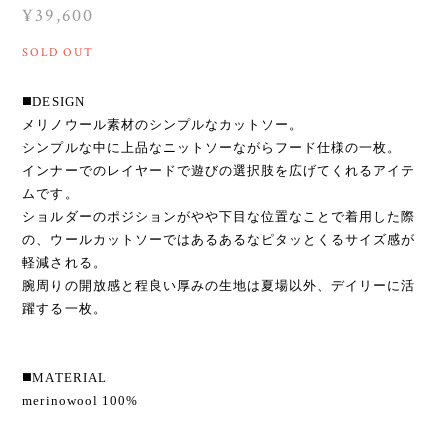
¥39,600
SOLD OUT
◼️DESIGN
メリノウール素材のシンプルなカットソー。
シンプルな中に上品なニットソーながらフード仕様の一枚。
インナーでのレイヤードで遊びの選択肢を広げてくれるアイテ
ムです。
ショルダーのポジションがやや下目な位置なことで着用した際
の、ウールカットソーではあるあるなピタッとくるサイズ感が
軽減される。
腕周りの開放感と程良い厚みの生地は夏場以外、デイリーに活
躍する一枚。
◼️MATERIAL
merinowool 100%