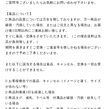
ご質問等ございましたらお気軽にお問い合わせ下さいませ。
【返品について】
□ 商品の品質については万全を期しておりますが、万一商品が
破損・汚損していた場合、またはご注文と異なる場合は、お届
け後3日間以内にご連絡お願い致します。
すぐに返品・交換をさせていただきます。（この場合送料は当
店が負担致します。）
期間を過ぎますとご交換・ご返金等を致しかねる場合がござい
ますので予めご了承くださいませ。
また以下に該当する場合は返品、キャンセル、交換を一切お受
けすることができません。
□ お客様都合での返品、キャンセル（イメージと違う、サイズ
が合わない等）
□ 商品到着後3日を経過した場合
□ 商品タグ、値札、ラベル等 付属品が破損・汚損・紛失して
いる場合
□ 商品をご使用、お直し、加工、洗濯、クリーニングされた場