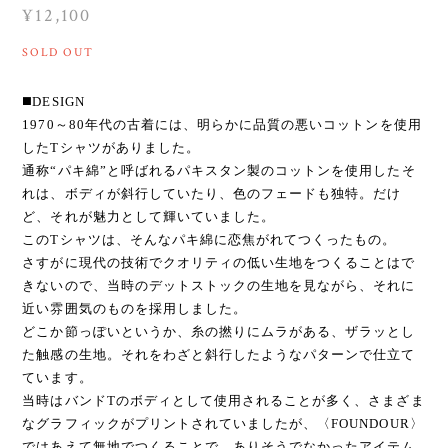
¥12,100
SOLD OUT
◼️DESIGN
1970～80年代の古着には、明らかに品質の悪いコットンを使用
したTシャツがありました。
通称“パキ綿”と呼ばれるパキスタン製のコットンを使用したそ
れは、ボディが斜行していたり、色のフェードも独特。だけ
ど、それが魅力として輝いていました。
このTシャツは、そんなパキ綿に恋焦がれてつくったもの。
さすがに現代の技術でクオリティの低い生地をつくることはで
きないので、当時のデットストックの生地を見ながら、それに
近い雰囲気のものを採用しました。
どこか節っぽいというか、糸の撚りにムラがある、ザラッとし
た触感の生地。それをわざと斜行したようなパターンで仕立て
ています。
当時はバンドTのボディとして使用されることが多く、さまざま
なグラフィックがプリントされていましたが、〈FOUNDOUR〉
ではあえて無地でつくることで、ありそうでなかったアイテム