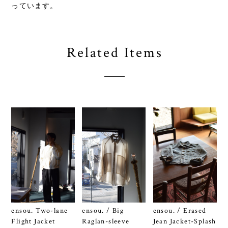
っています。
Related Items
ensou. Two-lane
ensou. / Big
ensou. / Erased
Flight Jacket
Raglan-sleeve
Jean Jacket-Splash